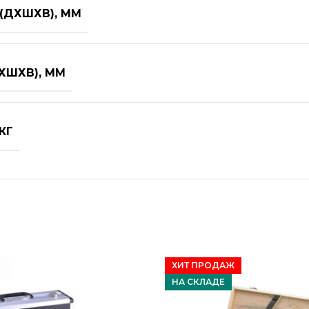
(ДХШХВ), ММ
ХШХВ), ММ
КГ
ХИТ ПРОДАЖ
НА СКЛАДЕ