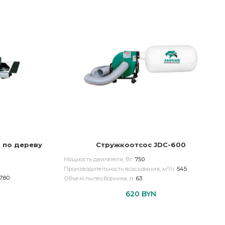
 по дереву
Стружкоотсос JDC-600
Мощность двигателя, Вт:
750
Производительность всасывания, м³/ч:
545
780
Объем пылесборника, л:
63
620
BYN