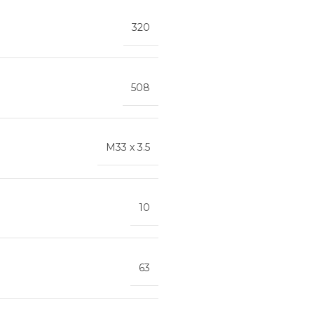
320
508
M33 х 3.5
10
63