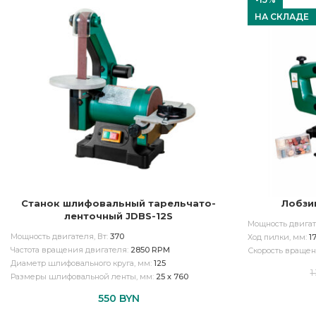
НА СКЛАДЕ
Станок шлифовальный тарельчато-
Лобзи
ленточный JDBS-12S
Мощность двигат
Мощность двигателя, Вт:
370
Ход пилки, мм:
1
Частота вращения двигателя:
2850 RPM
Скорость вращен
Диаметр шлифовального круга, мм:
125
1
Размеры шлифовальной ленты, мм:
25 х 760
550
BYN