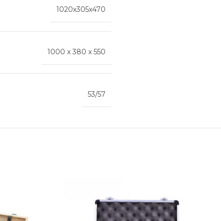
1020х305х470
1000 х 380 х 550
53/57