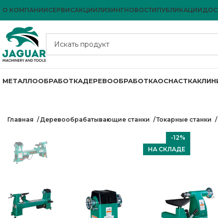
О КОМПАНИИ
СЕРВИС
АКЦИИ
ЛИЗИНГ
НОВОСТИ
ПУБЛИКАЦИИ
ДОС
МЕТАЛЛООБРАБОТКА
ДЕРЕВООБРАБОТКА
ОСНАСТКА
КЛИН
Главная
Деревообрабатывающие станки
Токарные станки
-12%
НА СКЛАДЕ