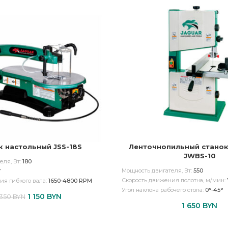
к настольный JSS-18S
Ленточнопильный станок
JWBS-10
еля, Вт:
180
Мощность двигателя, Вт:
550
7
Скорость движения полотна, м/мин:
ия гибкого вала:
1650-4800 RPM
Угол наклона рабочего стола:
0°-45°
1 150
BYN
 350
BYN
1 650
BYN