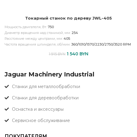
Токарный станок по дереву JWL-405
Мощность двигателя, Вт:
750
Диаметр вращения над станиной, мм:
254
Расстояние между центрами, мм:
405
Частота вращения шпинделя, об/мин:
360/1010/1570/2230/2750/3520 RPM
1 540
BYN
1 915
BYN
Jaguar Machinery Industrial
Станки для металлообработки
Станки для деревообработки
Оснастка и аксессуары
Сервисное обслуживание
ПОКУПАТЕЛЯМ